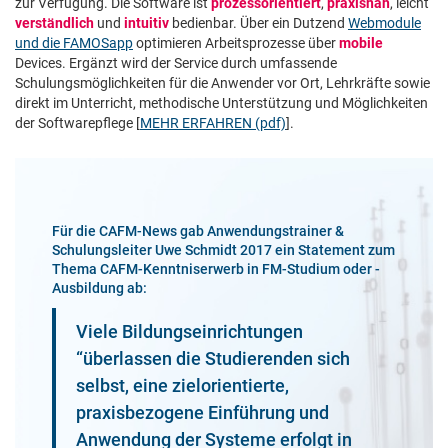
zur Verfügung. Die Software ist
prozessorientiert
,
praxisnah
, leicht
verständlich
und
intuitiv
bedienbar. Über ein Dutzend
Webmodule
und die FAMOSapp
optimieren Arbeitsprozesse über
mobile
Devices. Ergänzt wird der Service durch umfassende
Schulungsmöglichkeiten für die Anwender vor Ort, Lehrkräfte sowie
direkt im Unterricht, methodische Unterstützung und Möglichkeiten
der Softwarepflege [
MEHR ERFAHREN (pdf)
].
Für die CAFM-News gab Anwendungstrainer &
Schulungsleiter Uwe Schmidt 2017 ein Statement zum
Thema CAFM-Kenntniserwerb in FM-Studium oder -
Ausbildung ab:
Viele Bildungseinrichtungen
“überlassen die Studierenden sich
selbst, eine zielorientierte,
praxisbezogene Einführung und
Anwendung der Systeme erfolgt in