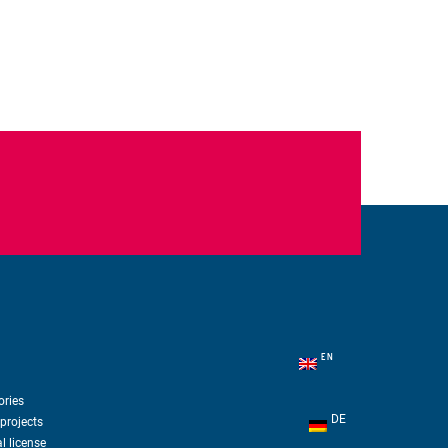
EN
ories
DE
projects
l license