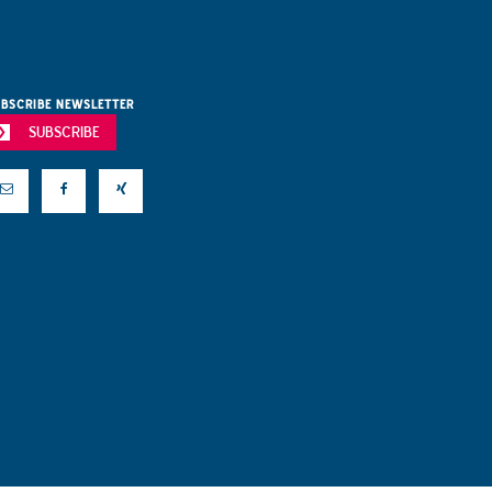
BSCRIBE NEWSLETTER
SUBSCRIBE
Mail
Facebook
Xing
@en
@en
@en