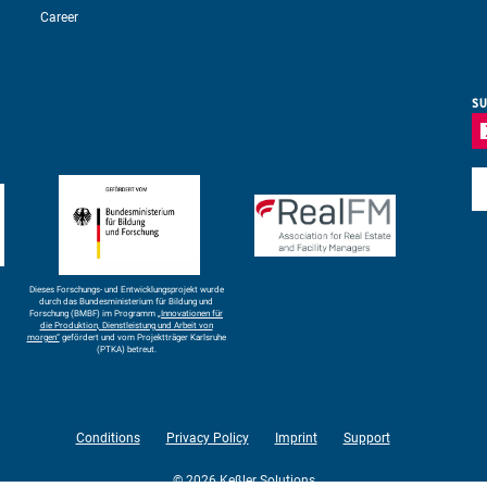
Career
SU
E-
Dieses Forschungs- und Entwicklungsprojekt wurde
durch das Bundesministerium für Bildung und
Forschung (BMBF) im Programm
„Innovationen für
die Produktion, Dienstleistung und Arbeit von
morgen“
gefördert und vom Projektträger Karlsruhe
(PTKA) betreut.
Conditions
Privacy Policy
Imprint
Support
© 2026 Keßler Solutions