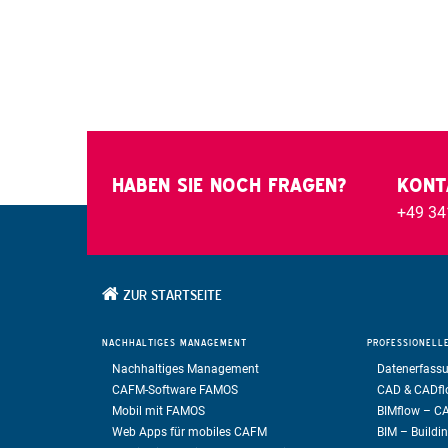
HABEN SIE NOCH FRAGEN?
KONT
+49 34
ZUR STARTSEITE
NACHHALTIGES
MANAGEMENT
PROFESSIONEL
Nachhaltiges Management
Datenerfassu
CAFM-Software FAMOS
CAD & CADf
Mobil mit FAMOS
BIMflow – C
Web Apps für mobiles CAFM
BIM – Buildi