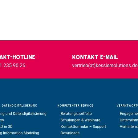
AKT-HOTLINE
KONTAKT E-MAIL
1 235 90 26
vertrieb(at)kesslersolutions.de
LE
DATENDIGITALISIERUNG
KOMPETENTER
SERVICE
VERANTWORT
ng und Datendigitalisierung
Beratungsportfolio
Engageme
low
Schulungen & Webinare
Unternehm
AD in 3D
Kontaktformular – Support
Verhalten
ng Information Modeling
Downloads