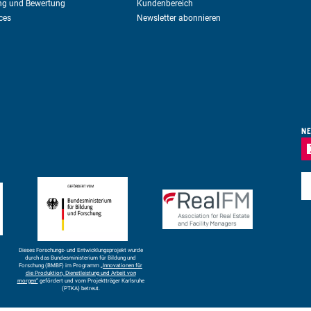
ng und Bewertung
Kundenbereich
ices
Newsletter abonnieren
NE
E-
Dieses Forschungs- und Entwicklungsprojekt wurde
durch das Bundesministerium für Bildung und
Forschung (BMBF) im Programm
„Innovationen für
die Produktion, Dienstleistung und Arbeit von
morgen“
gefördert und vom Projektträger Karlsruhe
(PTKA) betreut.