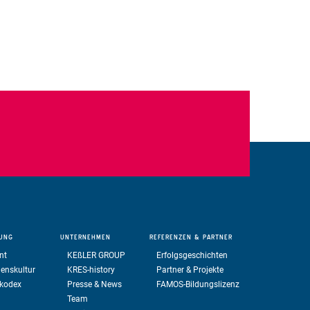
UNG
UNTERNEHMEN
REFERENZEN
& PARTNER
nt
KE
ß
LER GROUP
Erfolgsgeschichten
enskultur
KRES-history
Partner & Projekte
skodex
Presse & News
FAMOS-Bildungslizenz
Team