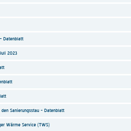
– Datenblatt
uli 2023
att
enblatt
att
h den Sanierungsstau – Datenblatt
nger Wärme Service (TWS)