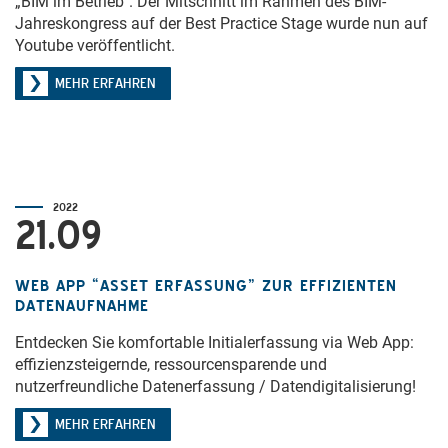
„BIM im Betrieb". Der Mitschnitt im Rahmen des BIM-
Jahreskongress auf der Best Practice Stage wurde nun auf
Youtube veröffentlicht.
MEHR ERFAHREN
2022
21.09
WEB APP “ASSET ERFASSUNG” ZUR EFFIZIENTEN
DATENAUFNAHME
Entdecken Sie komfortable Initialerfassung via Web App:
effizienzsteigernde, ressourcensparende und
nutzerfreundliche Datenerfassung / Datendigitalisierung!
MEHR ERFAHREN