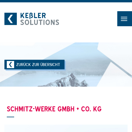
Zum
Inhalt
ZURÜCK ZUR ÜBERSICHT
SCHMITZ-WERKE GMBH + CO. KG