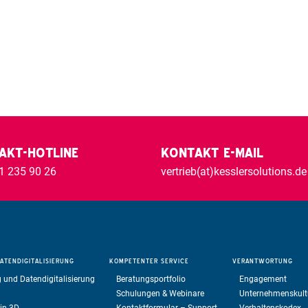
AKT-HOTLINE
KONTAKT E-MAIL
1 235 90 26
vertrieb(at)kesslersolutions.de
ATENDIGITALISIERUNG
KOMPETENTER
SERVICE
VERANTWORTUNG
 und Datendigitalisierung
Beratungsportfolio
Engagement
Schulungen & Webinare
Unternehmenskult