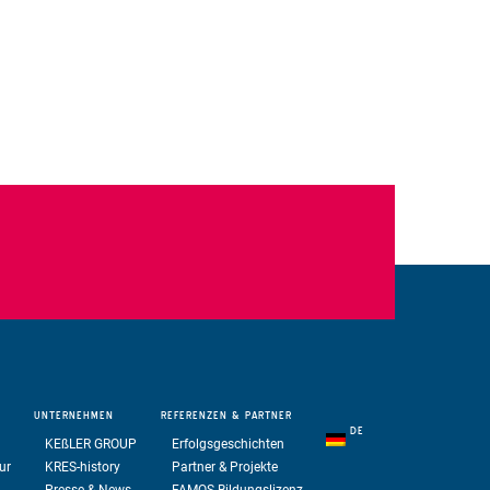
UNTERNEHMEN
REFERENZEN
& PARTNER
DE
KE
ß
LER GROUP
Erfolgsgeschichten
ur
KRES-history
Partner & Projekte