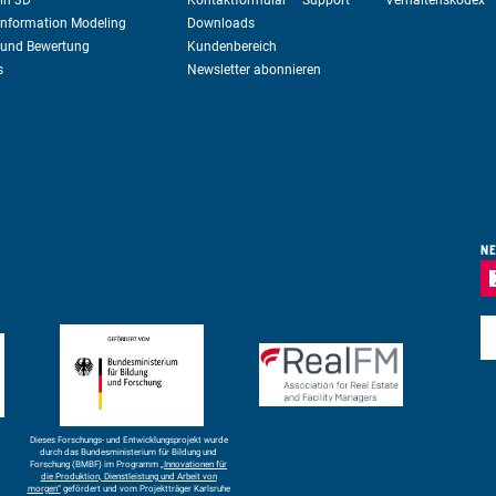
in 3D
Kontaktformular – Support
Verhaltenskodex
 Information Modeling
Downloads
 und Bewertung
Kundenbereich
s
Newsletter abonnieren
NE
E-
Dieses Forschungs- und Entwicklungsprojekt wurde
durch das Bundesministerium für Bildung und
Forschung (BMBF) im Programm
„Innovationen für
die Produktion, Dienstleistung und Arbeit von
morgen“
gefördert und vom Projektträger Karlsruhe