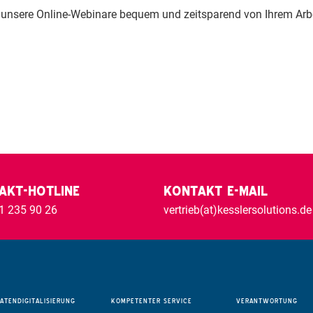
 unsere Online-Webinare bequem und zeitsparend von Ihrem Arbei
AKT-HOTLINE
KONTAKT E-MAIL
1 235 90 26
vertrieb(at)kesslersolutions.de
ATENDIGITALISIERUNG
KOMPETENTER
SERVICE
VERANTWORTUNG