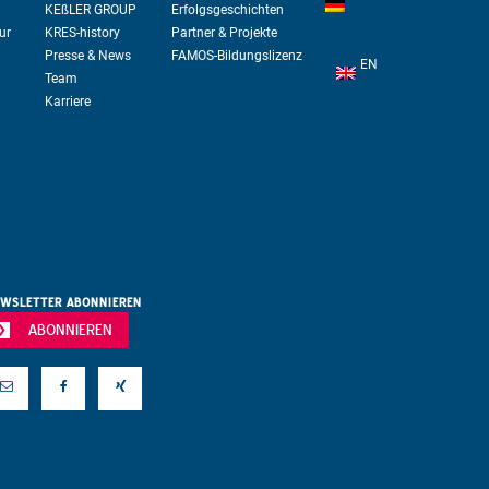
KE
ß
LER GROUP
Erfolgsgeschichten
ur
KRES-history
Partner & Projekte
Presse & News
FAMOS-Bildungslizenz
EN
Team
Karriere
WSLETTER ABONNIEREN
ABONNIEREN
Mail
Facebook
Xing