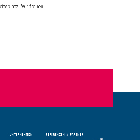
tsplatz. Wir freuen
UNTERNEHMEN
REFERENZEN
& PARTNER
DE