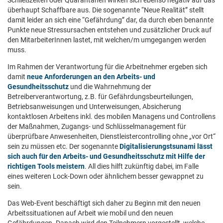
überhaupt Schaffbare aus. Die sogenannte “Neue Realität” stellt
damit leider an sich eine “Gefährdung” dar, da durch eben benannte
Punkte neue Stressursachen entstehen und zusätzlicher Druck auf
den MitarbeiterInnen lastet, mit welchen/m umgegangen werden
muss.
Im Rahmen der Verantwortung für die Arbeitnehmer ergeben sich
damit
neue Anforderungen an den Arbeits- und
Gesundheitsschutz
und die Wahrnehmung der
Betreiberverantwortung, z.B. für Gefährdungsbeurteilungen,
Betriebsanweisungen und Unterweisungen, Absicherung
kontaktlosen Arbeitens inkl. des mobilen Managens und Controllens
der Maßnahmen, Zugangs- und Schlüsselmanagement für
überprüfbare Anwesenheiten, Dienstleistercontrolling ohne „vor Ort“
sein zu müssen etc. Der sogenannte
Digitalisierungstsunami lässt
sich auch für den Arbeits- und Gesundheitsschutz mit Hilfe der
richtigen Tools meistern
. All dies hilft zukünftig dabei, im Falle
eines weiteren Lock-Down oder ähnlichem besser gewappnet zu
sein.
Das Web-Event beschäftigt sich daher zu Beginn mit den neuen
Arbeitssituationen auf Arbeit wie mobil und den neuen
Gefährdungen. Danach wird den Teilnehmern vorgestellt, welche