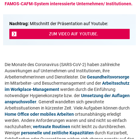
FAMOS-CAFM-System interessierte Unternehmen/ Institutionen.
Nachtrag:
Mitschnitt der Präsentation auf Youtube:
ZUM VIDEO AUF YOUTUBE.
Die Monate des Coronavirus (SARS-CoV-2) haben zahlreiche
Auswirkungen auf Unternehmen und Institutionen, ihre
ArbeiternehmerInnen und Dienstleister. Die
Gesundheitsvorsorge
im Mitarbeiter- und Besuchermanagement und der
Arbeitsschutz
im Workplace-Management
werden durch die Einführung
notwendiger Hygienekonzepte bzw. der
Umsetzung der Auflagen
anspruchsvoller
. Generell wandelten sich gewohnte
Arbeitssituationen in kürzester Zeit. Viele Aufgaben können durch
Home Office oder mobiles Arbeiten
ortsunabhängig erledigt
werden. Andere Anforderungen waren und sind nicht so einfach
nachzuhalten;
vertraute Routinen
nicht leicht zu durchbrechen.
Weniger
personelle und zeitliche Kapazitäten
durch Kurzarbeit,
Schließzeiten oder Quarantänen wirken sich ebenso negativ auf das