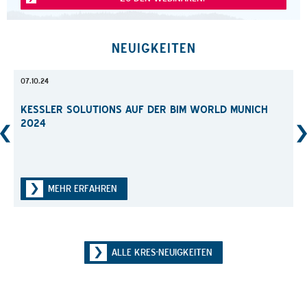
NEUIGKEITEN
07.10.24
2024
07.10
KESSLER SOLUTIONS AUF DER BIM WORLD MUNICH 2
024
KESSLER SOLUTIONS AUF DER BIM WORLD MUNICH 2024
N
MEHR ERFAHREN
ALLE KRES-NEUIGKEITEN