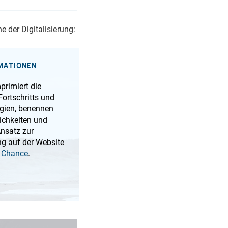
e der Digitalisierung:
MATIONEN
primiert die
ortschritts und
ogien, benennen
chkeiten und
Ansatz zur
g auf der Website
s Chance
.