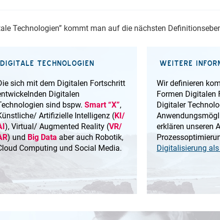
gitale Technologien” kommt man auf die nächsten Definitionseben
DIGITALE TECHNOLOGIEN
WEITERE INFOR
Die sich mit dem Digitalen Fortschritt
Wir definieren kom
entwickelnden Digitalen
Formen Digitalen F
Technologien sind bspw.
Smart “X”
,
Digitaler Technol
Künstliche/ Artifizielle Intelligenz (
KI/
Anwendungsmögli
AI
), Virtual/ Augmented Reality (
VR/
erklären unseren 
AR
) und
Big Data
aber auch Robotik,
Prozessoptimierun
Cloud Computing und Social Media.
Digitalisierung al