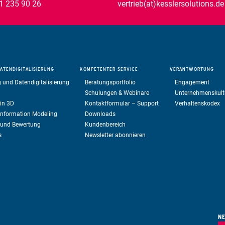
1 235 90 26
vertrieb(at)kesslersolutions.de
ATENDIGITALISIERUNG
KOMPETENTER
SERVICE
VERANTWORTUNG
 und Datendigitalisierung
Beratungsportfolio
Engagement
Schulungen & Webinare
Unternehmenskult
in 3D
Kontaktformular – Support
Verhaltenskodex
 Information Modeling
Downloads
 und Bewertung
Kundenbereich
s
Newsletter abonnieren
NE