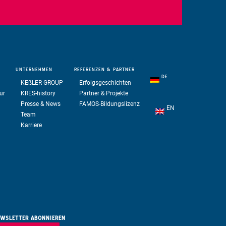
UNTERNEHMEN
REFERENZEN
& PARTNER
DE
KE
ß
LER GROUP
Erfolgsgeschichten
ur
KRES-history
Partner & Projekte
Presse & News
FAMOS-Bildungslizenz
EN
Team
Karriere
WSLETTER ABONNIEREN