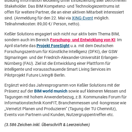
Building Information Modeling unter Einbeziehung aller betroffenen
Stakeholder. Das BIM Kompetenz- und Technologiezentrums ist
offen für weitere Partner, die an einer aktiven Mitarbeit interessiert
sind. (Anmeldung für den 22. Mai via
XING-Event
möglich.
Teilnahmekosten: 89,00 €/ Person, netto).
Keßler Solutions engagiert sich nicht nur aktiv beim Thema BIM,
sondern auch im Bereich
Forschung- und Entwicklung von KI
: Im
April startete das
Projekt ForeSight
u.a. mit dem Deutschen
Forschungszentrum für Künstliche Intelligenz (DFKI), der GSW
Sigmaringen und der Friedrich-Alexander-Universität Erlangen-
Nürnberg (FAU). Ziel ist die Entwicklung einer Plattform für
intelligente und vorausschauende Smart Living Services im
Pilotprojekt Future Living® Berlin.
Ergänzt wird das Jahresprogramm von Keßler Solutions mit der
Präsenz auf der
BIM world munich
sowie auf kleineren Messen und
Tagungen mit hohem Anwenderbezug, z.B. Kommunales Forum für
Informationstechnik KomFIT, Branchenmessen und -kongresse wie
„Vernetzt Planen und Produzieren“ (Tagung der TU Chemnitz),
Events von Partnern und Kunden, Nutzergruppentreffen etc.
(3.586 Zeichen inkl. Überschrift & Leerzeichen)