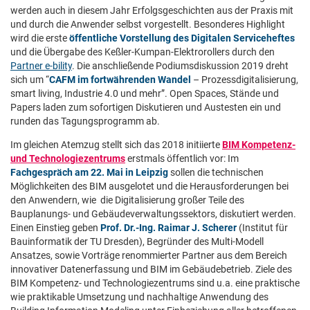
werden auch in diesem Jahr Erfolgsgeschichten aus der Praxis mit
und durch die Anwender selbst vorgestellt. Besonderes Highlight
wird die erste
öffentliche Vorstellung des Digitalen Serviceheftes
und die Übergabe des Keßler-Kumpan-Elektrorollers durch den
Partner e-bility
. Die anschließende Podiumsdiskussion 2019 dreht
sich um “
CAFM im fortwährenden Wandel
– Prozessdigitalisierung,
smart living, Industrie 4.0 und mehr”. Open Spaces, Stände und
Papers laden zum sofortigen Diskutieren und Austesten ein und
runden das Tagungsprogramm ab.
Im gleichen Atemzug stellt sich das 2018 initiierte
BIM Kompetenz-
und Technologiezentrums
erstmals öffentlich vor: Im
Fachgespräch am 22. Mai in Leipzig
sollen die technischen
Möglichkeiten des BIM ausgelotet und die Herausforderungen bei
den Anwendern, wie die Digitalisierung großer Teile des
Bauplanungs- und Gebäudeverwaltungssektors, diskutiert werden.
Einen Einstieg geben
Prof. Dr.-Ing. Raimar J. Scherer
(Institut für
Bauinformatik der TU Dresden), Begründer des Multi-Modell
Ansatzes, sowie Vorträge renommierter Partner aus dem Bereich
innovativer Datenerfassung und BIM im Gebäudebetrieb. Ziele des
BIM Kompetenz- und Technologiezentrums sind u.a. eine praktische
wie praktikable Umsetzung und nachhaltige Anwendung des