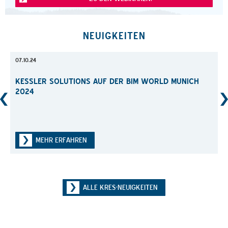
NEUIGKEITEN
07.10.24
2024
07.10
KESSLER SOLUTIONS AUF DER BIM WORLD MUNICH 2
024
KESSLER SOLUTIONS AUF DER BIM WORLD MUNICH 2024
N
MEHR ERFAHREN
ALLE KRES-NEUIGKEITEN