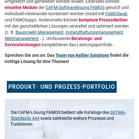
umgesetzt und gemeistert werden wollen. Einerseits können
einzelne Module
der
CAFM-Softwarelösung FAMOS
genutzt und
individuell miteinander kombiniert werden (mobil mit
FAMOSweb
und FAMOSapp). Andererseits können
komplexe Prozessketten
mit den ganzheitlichen Lösungen verwaltet und optimiert werden
(z. B.
Bauprojekt-Management
,
Instandhaltungsmanagement
,
Mietmanagement
…). Umfassende
Beratungs- und
Serviceleistungen
komplettieren das Leistungsportfolio.
Sprechen Sie uns an: Das
Team von Keßler Solutions
findet die
richtige Lösung für Ihre Themen!
PRODUKT- UND PROZESS-PORTFOLIO
Die CAFM-Lösung FAMOS bedient alle Kataloge des
GEFMA-
Standards 444
sowie zahlreiche weitere Prozesse und
Funktionen.